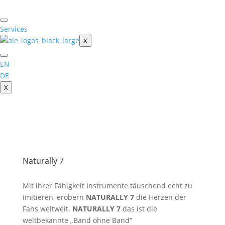
Skip
to
content
Services
X
EN
DE
X
Naturally 7
Mit ihrer Fähigkeit Instrumente täuschend echt zu
imitieren, erobern
NATURALLY 7
die Herzen der
Fans weltweit.
NATURALLY 7
das ist die
weltbekannte „Band ohne Band“