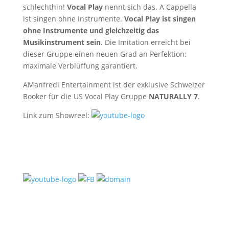
schlechthin!
Vocal Play
nennt sich das. A Cappella
ist singen ohne Instrumente.
Vocal Play ist singen
ohne Instrumente und gleichzeitig das
Musikinstrument sein
. Die Imitation erreicht bei
dieser Gruppe einen neuen Grad an Perfektion:
maximale Verblüffung garantiert.
AManfredi Entertainment ist der exklusive Schweizer
Booker für die US Vocal Play Gruppe
NATURALLY 7
.
Link zum Showreel: