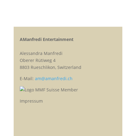
AManfredi Entertainment
Alessandra Manfredi
Oberer Rütiweg 4
8803 Rueschlikon, Switzerland
E-Mail:
am@amanfredi.ch
Impressum