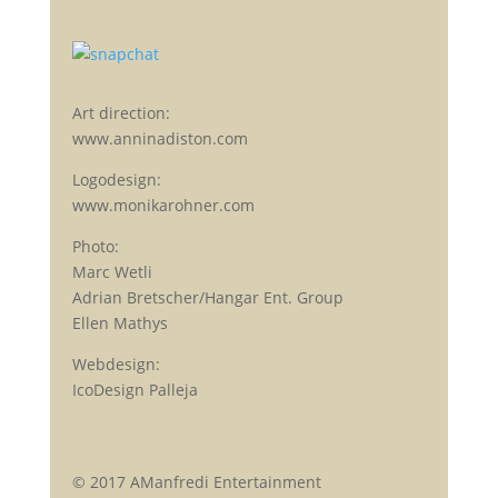
Art direction:
www.anninadiston.com
Logodesign:
www.monikarohner.com
Photo:
Marc Wetli
Adrian Bretscher/Hangar Ent. Group
Ellen Mathys
Webdesign:
IcoDesign Palleja
© 2017 AManfredi Entertainment