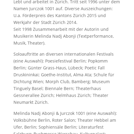
Lebt und arbeitet in Zürich. Tritt seit 1996 unter dem
Namen Jurczok 1001 auf. Diverse Auszeichungen:
U.a. Förderpreis des Kantons Zürich 2015 und
Werkjahr der Stadt Zürich 2014.
Seit 1998 Zusammenarbeit mit der Autorin und
Musikerin Melinda Nadj Abonji (Textperformance,
Musik, Theater).
Soloauftritte an diversen internationalen Festivals
(eine Auswahl): Poesiefestival Berlin; Popkomm
Berlin; Günter Grass-Haus, Lübeck; Poetic Fall
Druskininkai; Goethe-Institut, Alma Ata; Schule für
Dichtung Wien; Morph Club, Bamberg; Museum
Tinguely Basel; Biennale Bern; Theaterhaus
Gessnerallee Zürich; Helmhaus Zürich; Theater
Neumarkt Zürich.
Melinda Nadj Abonji & Jurczok 1001 (eine Auswahl):
Volksbühne Berlin, Roter Salon; Theater Hebbel am
Ufer, Berlin; Sophiensäle Berlin; Literaturfest
Salzburg; Buchmesse Warschau, Kulturpalast;