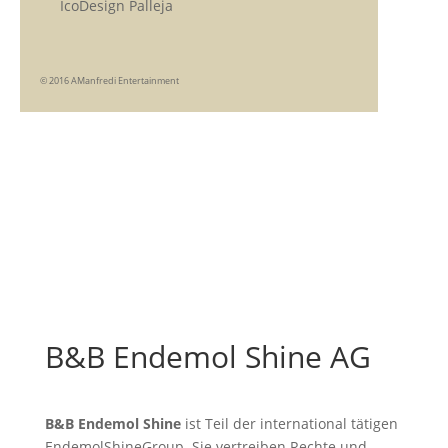
IcoDesign Palleja
© 2016 AManfredi Entertainment
B&B Endemol Shine AG
B&B Endemol Shine
ist Teil der international tätigen
EndemolShineGroup. Sie vertreiben Rechte und