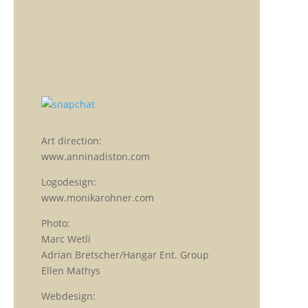
Art direction:
www.anninadiston.com
Logodesign:
www.monikarohner.com
Photo:
Marc Wetli
Adrian Bretscher/Hangar Ent. Group
Ellen Mathys
Webdesign: