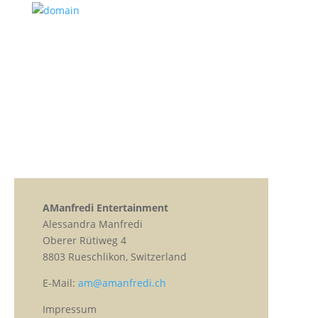
AManfredi Entertainment
Alessandra Manfredi
Oberer Rütiweg 4
8803 Rueschlikon, Switzerland
E-Mail:
am@amanfredi.ch
Impressum