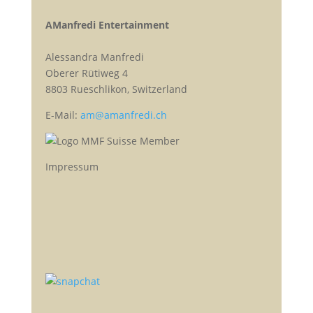
AManfredi Entertainment
Alessandra Manfredi
Oberer Rütiweg 4
8803 Rueschlikon, Switzerland
E-Mail:
am@amanfredi.ch
Impressum