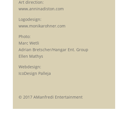
Art direction:
www.anninadiston.com
Logodesign:
www.monikarohner.com
Photo:
Marc Wetli
Adrian Bretscher/Hangar Ent. Group
Ellen Mathys
Webdesign:
IcoDesign Palleja
© 2017 AManfredi Entertainment